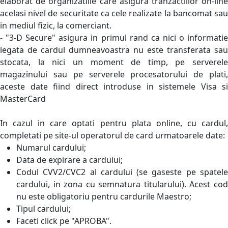
elaborat de organizatiile care asigura tranzactiilor on-line
acelasi nivel de securitate ca cele realizate la bancomat sau
in mediul fizic, la comerciant.
- "3-D Secure" asigura in primul rand ca nici o informatie
legata de cardul dumneavoastra nu este transferata sau
stocata, la nici un moment de timp, pe serverele
magazinului sau pe serverele procesatorului de plati,
aceste date fiind direct introduse in sistemele Visa si
MasterCard
In cazul in care optati pentru plata online, cu cardul,
completati pe site-ul operatorul de card urmatoarele date:
Numarul cardului;
Data de expirare a cardului;
Codul CVV2/CVC2 al cardului (se gaseste pe spatele
cardului, in zona cu semnatura titularului). Acest cod
nu este obligatoriu pentru cardurile Maestro;
Tipul cardului;
Faceti click pe "APROBA".