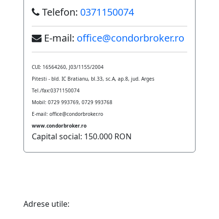
Telefon:
0371150074
E-mail:
office@condorbroker.ro
CUI: 16564260, J03/1155/2004
Pitesti - bld. IC Bratianu, bl.33, sc.A, ap.8, jud. Arges
Tel./fax:0371150074
Mobil: 0729 993769, 0729 993768
E-mail: office@condorbroker.ro
www.condorbroker.ro
Capital social: 150.000 RON
Adrese utile: