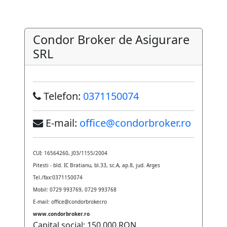
Condor Broker de Asigurare
SRL
Telefon:
0371150074
E-mail:
office@condorbroker.ro
CUI: 16564260, J03/1155/2004
Pitesti - bld. IC Bratianu, bl.33, sc.A, ap.8, jud. Arges
Tel./fax:0371150074
Mobil: 0729 993769, 0729 993768
E-mail: office@condorbroker.ro
www.condorbroker.ro
Capital social: 150.000 RON